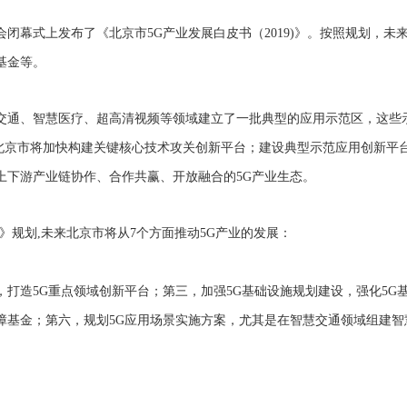
会闭幕式上
发布了《北京市
5G
产业发展白皮书（
2019)
》。按照规划，未
基金等。
交通、智慧医疗、超高清视频等领域建立了一批典型的应用示范区，这些
北京市将加快构建关键核心技术攻关创新平台；建设典型示范应用创新平
上下游产业链协作、合作共赢、开放融合的
5G
产业生态。
》规划
,
未来北京市将从
7
个方面推动
5G
产业的发展：
，打造
5G
重点领域创新平台；第三，加强
5G
基础设施规划建设，强化
5G
障基金；第六，规划
5G
应用场景实施方案，尤其是在智慧交通领域组建智