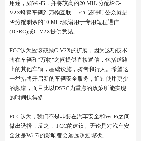
用途，如
Wi-Fi
，并将较高的
20 MHz
分配给
C-
V2X
蜂窝车辆到万物互联
。
FCC
还呼吁公众就是
否分配剩余的
10 MHz
频谱用于专用短程通信
(DSRC)
或
C-V2X
提供意见。
FCC认为应该鼓励
C-V2X
的扩展，因为这项技术
将在车辆和“万物”之间提供直接通信，包括道路
上的其他车辆，基础设施，骑者和行人。
希望这
一举措将开启新的车辆安全服务，通过使用更少
的频谱，而且比以
DSRC
为重点的政策所能实现
的时间快得多。
FCC认为，我们不是非要在汽车安全和
Wi-Fi
之间
做出选择，反之， FCC的建议、无论是对汽车安
全还是
Wi-Fi
的影响都会远远超过现状。