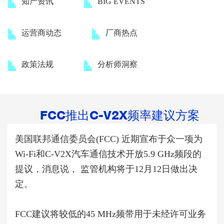
知产资讯
BIG EVENTS
运营商动态
厂商热点
政策法规
分析师洞察
FCC推出C-V2X频率建议方案
美国联邦通信委员会
(FCC) 近期宣布于众
一项为
Wi-Fi
和
C-V2X
汽车通信技术开放
5.9 GHz
频段的
提议，消息说， 监管机构将于
12
月
12
日做出决
定。
FCC建议将较低的
45 MHz
频带用于未经许可业务