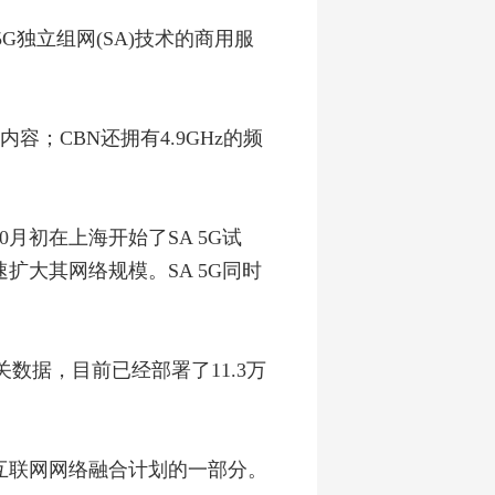
5G
独立组网
(SA)
技术的
商用
服
内容；CBN还拥有
4.9GHz
的频
0
月初在上海开始了
SA 5G
试
速扩大其网络规模。
SA 5G
同时
关数据，目前已经部署了
11.3
万
互联网网络融合计划的一部分。