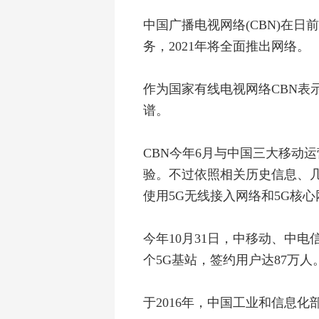
中国广播电视网络
(CBN)在
务，
2021
年将全面推出网络。
作为国家有线电视网络
CBN
表
谱。
CBN今年
6
月与中国三大移动运
验。不过依照相关历史信息、
使用
5G
无线接入网络和
5G核心
今年10
月
31
日，中移动、中电
个
5G
基站，签约用户达
87
万人
于2016
年，中国工业和信息化