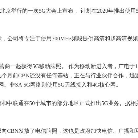
日前北京举行的一次5G大会上宣布， 计划在
2020
年推出使用
示，公司将专注于使用
700MHz
频段提供高清和超高清视频
营商一起获得
5G移动
牌照。 作为移动新进入者，广电于
1
几个月前CBN还没有任何基站，正在与行业伙伴合作，迅
网。
非
SA 5G
网络则使用
5G
无线接入和
4G
核心网。
信和中联通在
50
个城市的部分地区正式推出
5G
业务。
据相
。
部向
CBN
发放了电信牌照，这也是政府加快电信、广播和