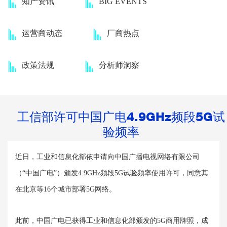
知产资讯
BIG EVENTS
运营商动态
厂商热点
政策法规
分析师洞察
工信部许可中国广电4.9GHz频段5G试
验频率
近日，工业和信息化部依申请向中国广播电视网络有限公司
（“中国广电”）颁发
4.9GHz
频段
5G
试验频率使用许可，同意其
在北京等
16
个城市部署
5G
网络。
此前，中国广电已获得工业和信息化部颁发的
5G
商用牌照，成