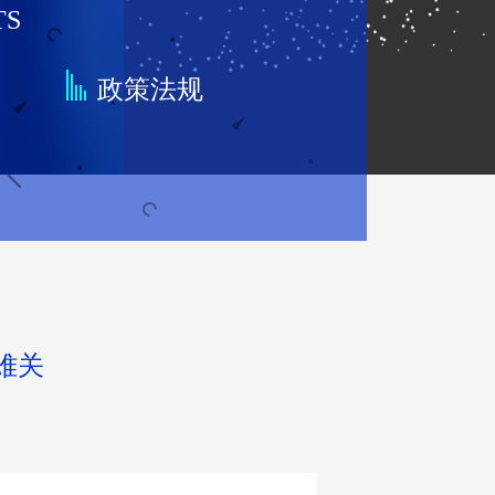
TS
点
政策法规
难关