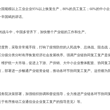
国规模以上工业企业95%以上恢复生产，80%的员工复工；
60%的中小
一辛国斌的讲话。
的战斗中，中国多管齐下，加快整个产业链的工作和生产。
时度势，
采取
非常规手段，打响了疫情防控的人民战争、总体战、阻击战
区分级分类分时有序恢复经济社会发展秩序。强调产业链协同复工复产是
，维护统一大市场，促进上下游、产供销、大中小企业整体配套、协同复
议，部署进一步畅通产业链资金链，推动各环节协同复工复产。这些都为
国务院决策部署，加强组织协调和督促指导，全力推进产业链各环节协同
关于有序推动工业通信业企业复工复产的指导意见》
等。