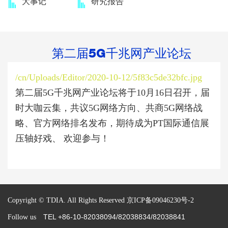
大事记
研究报告
第二届5G千兆网产业论坛
/cn/Uploads/Editor/2020-10-12/5f83c5de32bfc.jpg
第二届
5G
千兆网产业论坛将于
10
月
16
日召开，届
时大咖云集，共议
5G
网络方向、共商
5G
网络战
略、官方网络排名发布，期待成为PT国际通信展
压轴好戏、 欢迎参与！
Copyright © TDIA. All Rights Reserved
京ICP备09046230号-2
TEL +86-10-82038094/82038834/82038841
Follow us