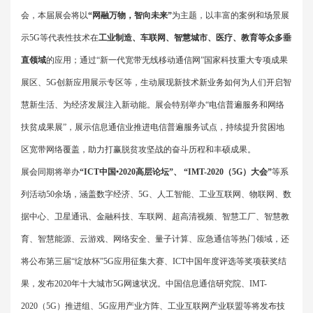
会，本届展会将以
“
网融万物，智向未来
”
为主题，以丰富的案例和场景展
示
5G
等代表性技术在
工业制造、车联网、智慧城市、医疗、教育等众多垂
直领域
的应用；通过
“
新一代宽带无线移动通信网
”
国家科技重大专项成果
展区、
5G
创新应用展示专区等，生动展现新技术新业务如何为人们开启智
慧新生活、为经济发展注入新动能。展会特别举办
“
电信普遍服务和网络
扶贫成果展
”
，展示信息通信业推进电信普遍服务试点，持续提升贫困地
区宽带网络覆盖，助力打赢脱贫攻坚战的奋斗历程和丰硕成果。
展会同期将举办
“ICT
中国
•2020
高层论坛
”
、
“IMT-2020
（
5G
）大会
”
等系
列活动
50
余场，涵盖数字经济、
5G
、人工智能、工业互联网、物联网、数
据中心、卫星通讯、金融科技、车联网、超高清视频、智慧工厂、智慧教
育、智慧能源、云游戏、网络安全、量子计算、应急通信等热门领域，还
将公布第三届
“
绽放杯
”5G
应用征集大赛、
ICT
中国年度评选等奖项获奖结
果，发布
2020
年十大城市
5G
网速状况。中国信息通信研究院、
IMT-
2020
（
5G
）推进组、
5G
应用产业方阵、工业互联网产业联盟等将发布技