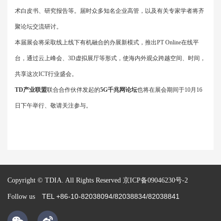
术白皮书、研究报告等。届时众多知名企业高管，以及有关专家学者将齐
聚论坛交流研讨。
本届展会将采取线上线下有机融合的办展新模式，推出
PT Online
在线平
台，通过云上峰会、
3D
虚拟展厅等形式，使海内外观众跨越空间、时间，
共享这次
ICT
行业盛会。
TD
产业联盟
联合合作伙伴发起的
5G
千兆网论坛
也将在展会期间于
10
月
16
日下午举行、敬请关注参与。
Copyright © TDIA. All Rights Reserved
京ICP备09046230号-2
TEL +86-10-82038094/82038834/82038841
Follow us