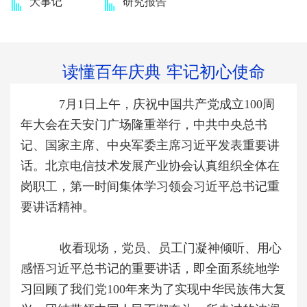
大事记
研究报告
读懂百年庆典 牢记初心使命
7月
1
日上午，庆祝中国共产党成立
100
周
年大会在天安门广场隆重举行，中共中央总书
记、国家主席、中央军委主席习近平发表重要讲
话。北京电信技术发展产业协会认真组织全体在
岗职工，第一时间集体学习领会习近平总书记重
要讲话精神。
收看现场，党员、员工门凝神倾听、用心
感悟习近平总书记的重要讲话，即全面系统地学
习回顾了我们党
100
年来为了实现中华民族伟大复