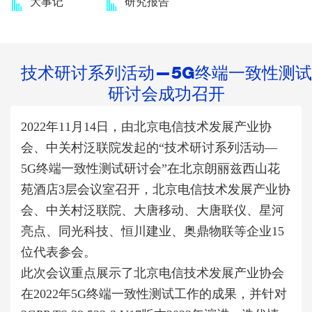
大事记
研究报告
技术研讨系列活动—5G终端一致性测试
研讨会成功召开
2022
年
11
月
1
4
日，由北京电信技术发展产业协
会、中关村泛联院发起的
“
技术研讨系列活动
—
5G
终端一致性测试研讨会
”
在
北京朗丽兹西山花
苑酒店
3
层会议室
召开，
北京电信技术发展产业协
会、中关村泛联院、大唐移动、大唐联仪、星河
亮点、同光科技、恒川建业、奥鼎物联等企业15
位代表参会。
此次会议
重点展示了北京电信技术发展产业协会
在
2
022
年
5
G
终端一致性测试工作的成果，并针对